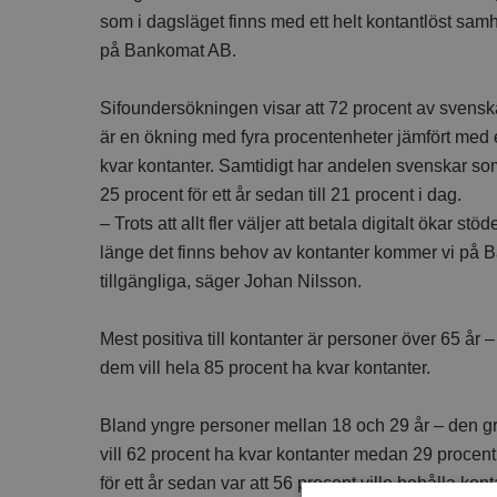
som i dagsläget finns med ett helt kontantlöst sa
på Bankomat AB.
Sifoundersökningen visar att 72 procent av svenska
är en ökning med fyra procentenheter jämfört med et
kvar kontanter. Samtidigt har andelen svenskar som 
25 procent för ett år sedan till 21 procent i dag.
– Trots att allt fler väljer att betala digitalt ökar stö
länge det finns behov av kontanter kommer vi på Ba
tillgängliga, säger Johan Nilsson.
Mest positiva till kontanter är personer över 65 år
dem vill hela 85 procent ha kvar kontanter.
Bland yngre personer mellan 18 och 29 år – den gr
vill 62 procent ha kvar kontanter medan 29 procent 
för ett år sedan var att 56 procent ville behålla ko