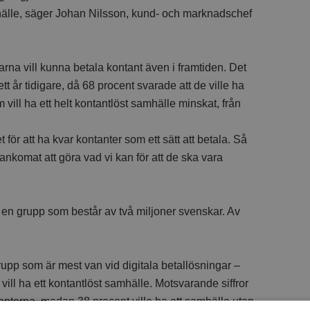
mhälle, säger Johan Nilsson, kund- och marknadschef
rna vill kunna betala kontant även i framtiden. Det
t år tidigare, då 68 procent svarade att de ville ha
vill ha ett helt kontantlöst samhälle minskat, från
det för att ha kvar kontanter som ett sätt att betala. Så
nkomat att göra vad vi kan för att de ska vara
 – en grupp som består av två miljoner svenskar. Av
upp som är mest van vid digitala betallösningar –
vill ha ett kontantlöst samhälle. Motsvarande siffror
ntanterna, medan 38 procent ville ha ett samhälle utan