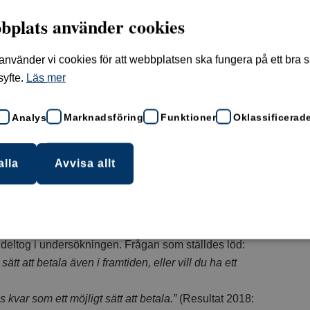
bplats använder cookies
nförskap. För att de ska kunna sköta sina betalningar
vänder vi cookies för att webbplatsen ska fungera på ett bra sät
 att upprätthålla den samhällsviktiga
syfte.
Läs mer
Analys
Marknadsföring
Funktioner
Oklassificerad
88 47,
johan.nilsson@bankomat.se
alla
Avvisa allt
g, 070-775 88 47,
jenny.danielsson@bankomat.se
rvjuer under perioden 17 januari –4 februari 2019.
 deltog i undersökningen. Frågan som ställdes löd:
sätt att betala även i framtiden, eller vill du ha ett
s kvar som ett möjligt sätt att betala.”
(Resultat 2018: