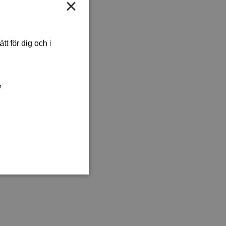
×
t för dig och i
e