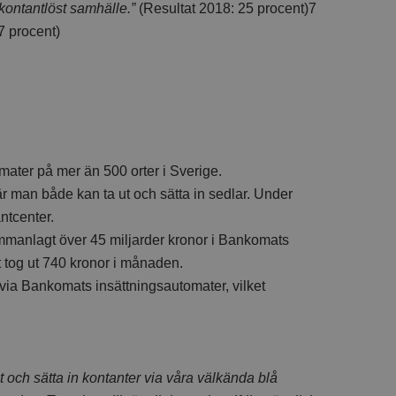
t kontantlöst samhälle.”
(Resultat 2018: 25 procent)7
7 procent)
ter på mer än 500 orter i Sverige.
r man både kan ta ut och sätta in sedlar. Under
ntcenter.
mmanlagt över 45 miljarder kronor i Bankomats
tt tog ut 740 kronor i månaden.
via Bankomats insättningsautomater, vilket
 och sätta in kontanter via våra välkända blå