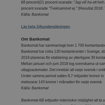
68 procent)21 procent svarade:
”Jag vill ha ett hel
procent svarade
”Tveksam/vet ej.”
(Resultat 2018: 
Källa: Bankomat
Läs hela Sifoundersökningen
.
Om Bankomat
Bankomat har sammanlagt över 1 700 kontantautoma
Bankomat har cirka 130 kontantcenter i Sverige, dä
2019 planeras för etablering av ytterligare 30 konta
Mellan januari och juni 2018 tog svenskarna ut sa
uttagsautomater. Det innebär att varje svensk i sni
Under samma period sattes 8,7 miljarder kronor in 
motsvarar 143 kronor i månaden för varje svensk.
Källa: Bankomat
Bankomat AB erbjuder människor möjlighet att ta ut