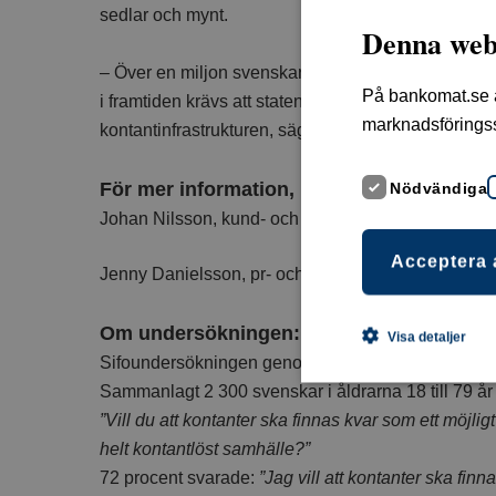
sedlar och mynt.
Denna web
– Över en miljon svenskar lever i dag i digitalt uta
På bankomat.se an
i framtiden krävs att staten tar ett större ansvar för
marknadsförings
kontantinfrastrukturen, säger Johan Nilsson.
För mer information, kontakta:
Nödvändiga
Johan Nilsson, kund- och marknadschef, 070-775 
Acceptera 
Jenny Danielsson, pr- och kommunikationsansvari
Om undersökningen:
Visa detaljer
Sifoundersökningen genomfördes genom telefoninte
Sammanlagt 2 300 svenskar i åldrarna 18 till 79 år
”Vill du att kontanter ska finnas kvar som ett möjligt 
helt kontantlöst samhälle?”
72 procent svarade:
”Jag vill att kontanter ska finna