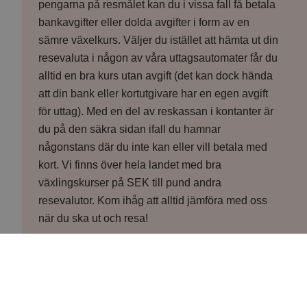
pengarna på resmålet kan du i vissa fall få betala
bankavgifter eller dolda avgifter i form av en
sämre växelkurs. Väljer du istället att hämta ut din
resevaluta i någon av våra uttagsautomater får du
alltid en bra kurs utan avgift (det kan dock hända
att din bank eller kortutgivare har en egen avgift
för uttag). Med en del av reskassan i kontanter är
du på den säkra sidan ifall du hamnar
någonstans där du inte kan eller vill betala med
kort. Vi finns över hela landet med bra
växlingskurser på SEK till pund andra
resevalutor. Kom ihåg att alltid jämföra med oss
när du ska ut och resa!