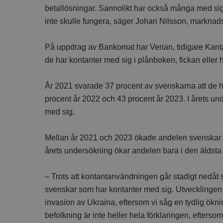
betallösningar. Sannolikt har också många med sig k
inte skulle fungera, säger Johan Nilsson, markna
På uppdrag av Bankomat har Verian, tidigare Kanta
de har kontanter med sig i plånboken, fickan eller
År 2021 svarade 37 procent av svenskarna att de h
procent år 2022 och 43 procent år 2023. I årets un
med sig.
Mellan år 2021 och 2023 ökade andelen svenskar so
årets undersökning ökar andelen bara i den äldsta
– Trots att kontantanvändningen går stadigt nedåt 
svenskar som har kontanter med sig. Utvecklingen k
invasion av Ukraina, eftersom vi såg en tydlig ökni
befolkning är inte heller hela förklaringen, efterso