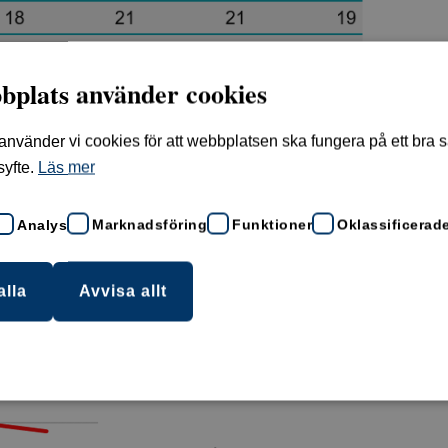
bplats använder cookies
vänder vi cookies för att webbplatsen ska fungera på ett bra sät
syfte.
Läs mer
Analys
Marknadsföring
Funktioner
Oklassificerad
ika åldersgrupper, 2021–2024
ltid kontanter med mig” och ”Ja, jag har ofta
alla
Avvisa allt