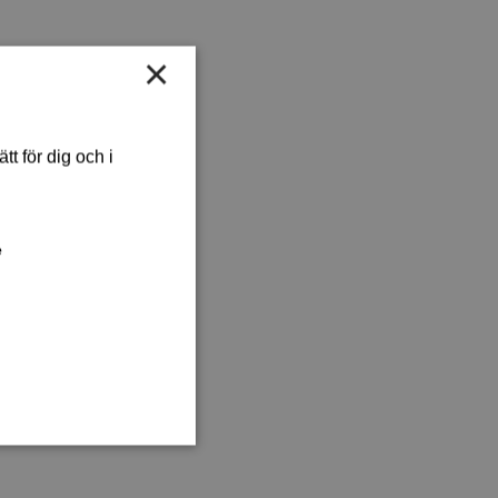
×
t för dig och i
e