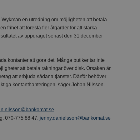
las Wykman en utredning om möjligheten att betala
rihet att föreslå fler åtgärder för att stärka
resultatet av uppdraget senast den 31 december
da kontanter att göra det. Många butiker tar inte
ligheter att betala räkningar över disk. Orsaken är
företag att erbjuda sådana tjänster. Därför behöver
sviktiga kontanthanteringen, säger Johan Nilsson.
an.nilsson@bankomat.se
g, 070-775 88 47,
jenny.danielsson@bankomat.se