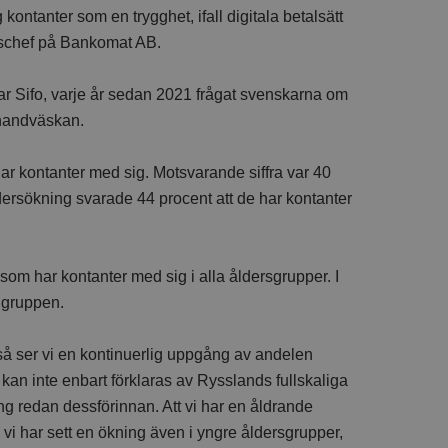
ontanter som en trygghet, ifall digitala betalsätt
dschef på Bankomat AB.
r Sifo, varje år sedan 2021 frågat svenskarna om
 handväskan.
ar kontanter med sig. Motsvarande siffra var 40
dersökning svarade 44 procent att de har kontanter
m har kontanter med sig i alla åldersgrupper. I
 gruppen.
så ser vi en kontinuerlig uppgång av andelen
an inte enbart förklaras av Rysslands fullskaliga
ng redan dessförinnan. Att vi har en åldrande
m vi har sett en ökning även i yngre åldersgrupper,