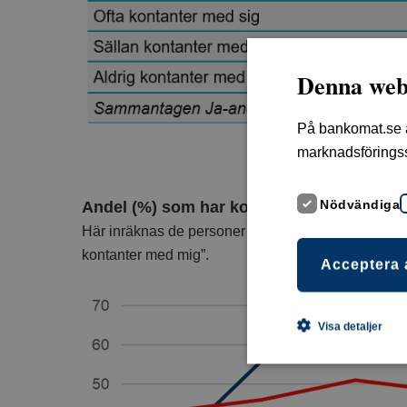
Denna web
På bankomat.se an
marknadsförings
Nödvändiga
Andel (%) som har kontanter med sig i ol
Här inräknas de personer som svarat ”Ja, jag har al
kontanter med mig”.
Acceptera 
Visa detaljer