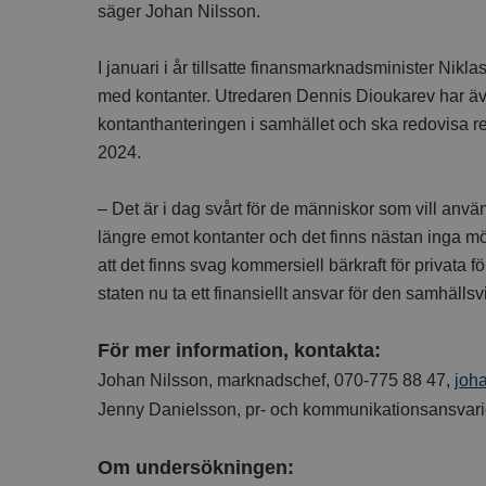
säger Johan Nilsson.
I januari i år tillsatte finansmarknadsminister Nik
med kontanter. Utredaren Dennis Dioukarev har även f
kontanthanteringen i samhället och ska redovisa 
2024.
– Det är i dag svårt för de människor som vill använ
längre emot kontanter och det finns nästan inga möj
att det finns svag kommersiell bärkraft för privata 
staten nu ta ett finansiellt ansvar för den samhäll
För mer information, kontakta:
Johan Nilsson, marknadschef, 070-775 88 47,
joh
Jenny Danielsson, pr- och kommunikationsansvari
Om undersökningen: