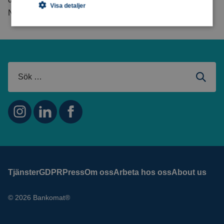
Visa detaljer
Nina Wenning.
Tjänster
GDPR
Press
Om oss
Arbeta hos oss
About us
© 2026 Bankomat®