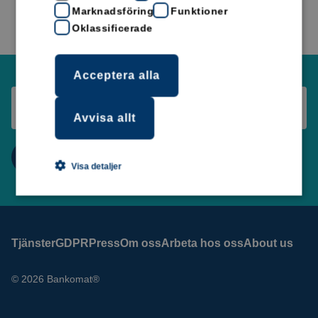
Marknadsföring
Funktioner
Oklassificerade
Acceptera alla
Avvisa allt
Visa detaljer
Tjänster
GDPR
Press
Om oss
Arbeta hos oss
About us
© 2026 Bankomat®