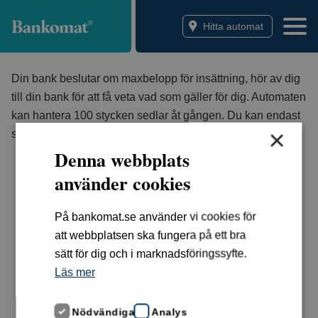
Bankomat
Hitta automat
Din bank beslutar om maxbelopp för insättning, hör av dig
till din bank för att få veta vad som gäller för dig. Automaten
kan hantera 100 stycken sedlar åt gången. Du kan endast
×
sätta in svenska sedlar, ej utländsk valuta.
Denna webbplats
använder cookies
På bankomat.se använder vi cookies för
att webbplatsen ska fungera på ett bra
sätt för dig och i marknadsföringssyfte.
Läs mer
Nödvändiga
Analys