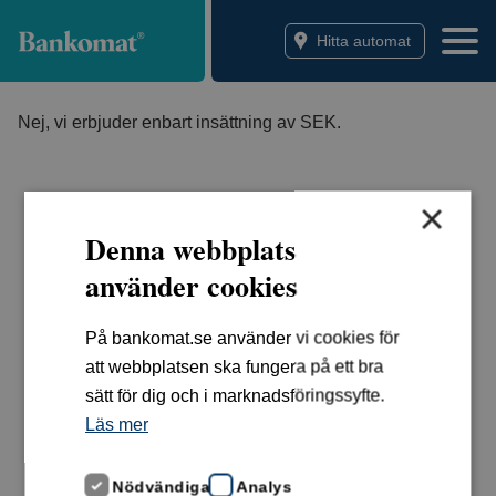
Bankomat
Hitta automat
Nej, vi erbjuder enbart insättning av SEK.
×
Denna webbplats
använder cookies
På bankomat.se använder vi cookies för
att webbplatsen ska fungera på ett bra
sätt för dig och i marknadsföringssyfte.
Läs mer
Nödvändiga
Analys