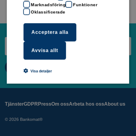
Marknadsföring
Funktioner
Oklassificerade
Acceptera alla
Avvisa allt
Visa detaljer
Tjänster
GDPR
Press
Om oss
Arbeta hos oss
About us
© 2026 Bankomat®