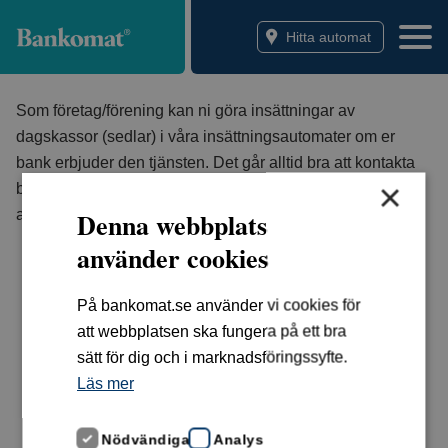
Bankomat
Hitta automat
Som företag/förening kan ni göra insättningar av
dagskassor (sedlar) i våra insättningsautomater om er
bank erbjuder den tjänsten. Det går alltid bra att kontakta
×
bankerna för att se vilka tjänster de erbjuder i våra
Denna webbplats
automater.
använder cookies
På bankomat.se använder vi cookies för
att webbplatsen ska fungera på ett bra
sätt för dig och i marknadsföringssyfte.
Läs mer
Nödvändiga
Analys