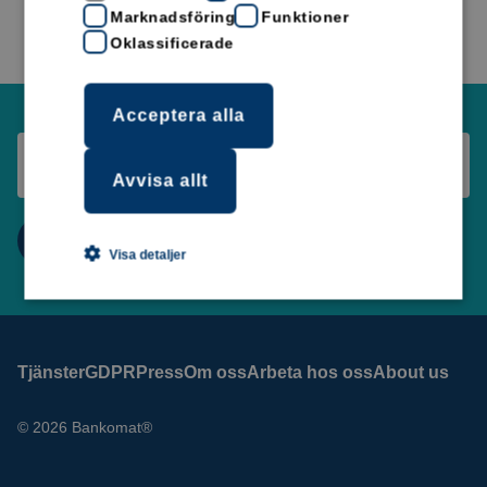
Marknadsföring
Funktioner
Oklassificerade
Acceptera alla
Avvisa allt
Visa detaljer
Tjänster
GDPR
Press
Om oss
Arbeta hos oss
About us
© 2026 Bankomat®