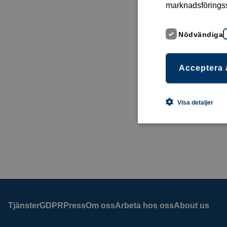
marknadsförings
Nödvändiga
Acceptera 
Visa detaljer
Tjänster
GDPR
Press
Om oss
Arbeta hos oss
About us