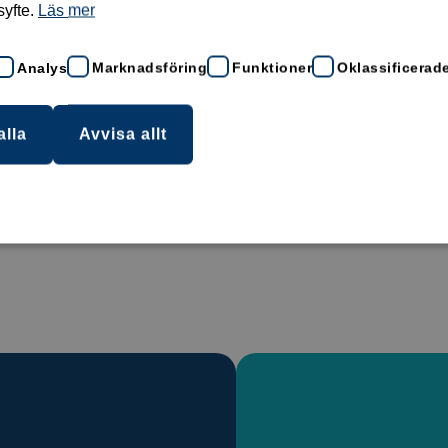
syfte.
Läs mer
Analys
Marknadsföring
Funktioner
Oklassificerad
alla
Avvisa allt