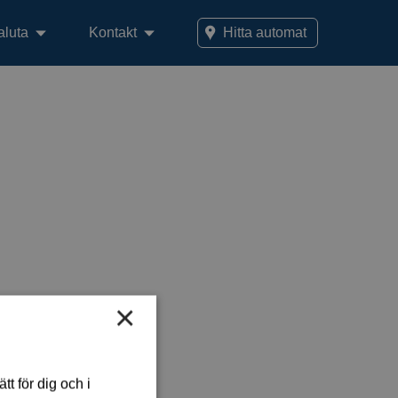
aluta
Kontakt
Hitta automat
×
t för dig och i