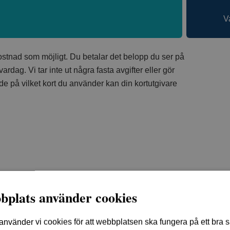
V
 kostnad som möjligt. Du betalar det belopp du ser på
rdag. Vi tar inte ut några fasta avgifter eller gör
 på vilket kort du använder kan din kortutgivare
bplats använder cookies
vänder vi cookies för att webbplatsen ska fungera på ett bra sät