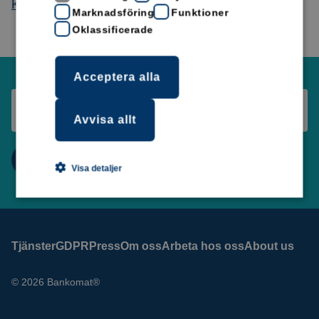
Kontantbarometern – Bankomat
Marknadsföring
Funktioner
Oklassificerade
Acceptera alla
Avvisa allt
Visa detaljer
Tjänster
GDPR
Press
Om oss
Arbeta hos oss
About us
© 2026 Bankomat®