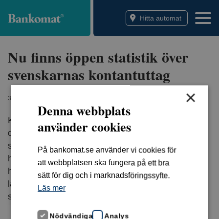
Bankomat
Hitta automat
Nu finns öppen statistik över
svenskarnas kontantuttag
×
30 JANUARI 2026
Denna webbplats
Kontantbarometern visar svenskarnas uttag från
använder cookies
och insättningar i Bankomats automater, redovisat
som ett genomsnitt per person och månad för varje
På bankomat.se använder vi cookies för
halvår. Siffrorna har sammanställts av Bankomat
att webbplatsen ska fungera på ett bra
halvårsvis sedan 2018. Statistiken finns på riks-,
sätt för dig och i marknadsföringssyfte.
läns- och kommunnivå. Nu tillgängliggör vi all
Läs mer
statistik från Kontantbarometern.
Nödvändiga
Analys