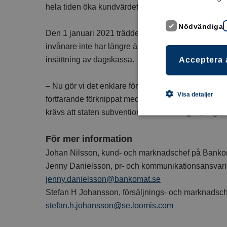
hela tiden öka kundvärdet, säger Stefan Johansso
Nödvändiga
Den 1 januari 2021 trädde en ny kontantlag i kraft. E
invånare inte har längre än 25 kilometer till från si
insättning av dagskassa.
Acceptera 
– Nu gör vi det enklare för butiker, restauranger o
Visa detaljer
fortfarande förknippat med en kostnad. För att verkli
krävs att staten subventionerar hanteringen, säger
För mer information
Johan Nilsson, kund- och marknadschef på Banko
Jenny Danielsson, pr- och kommunikationsansvar
jenny.danielsson@bankomat.se
Stefan H Johansson, försäljnings- och marknadsch
stefan.h.johansson@se.loomis.com