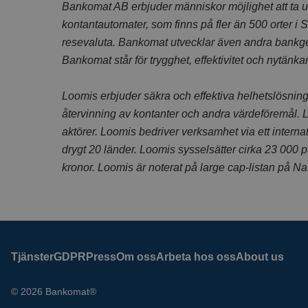
Bankomat AB erbjuder människor möjlighet att ta ut
kontantautomater, som finns på fler än 500 orter i 
resevaluta. Bankomat utvecklar även andra bankg
Bankomat står för trygghet, effektivitet och nytänka
Loomis erbjuder säkra och effektiva helhetslösningar
återvinning av kontanter och andra värdeföremål. 
aktörer. Loomis bedriver verksamhet via ett internat
drygt 20 länder. Loomis sysselsätter cirka 23 000 
kronor. Loomis är noterat på large cap-listan på 
Tjänster
GDPR
Press
Om oss
Arbeta hos oss
About us
© 2026 Bankomat®