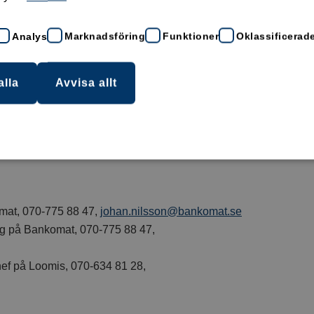
n, försäljnings- och marknadschef på Loomis.
Analys
Marknadsföring
Funktioner
Oklassificerad
nligt lagen ska sex stora banker se till att landets
n bostad till närmaste plats för kontantuttag och
alla
Avvisa allt
ch föreningar att lämna in sina dagskassor, men det är
gen göra det attraktivt att fortsätta ta emot kontanter
 Johan Nilsson.
mat, 070-775 88 47,
johan.nilsson@bankomat.se
ig på Bankomat, 070-775 88 47,
ef på Loomis, 070-634 81 28,