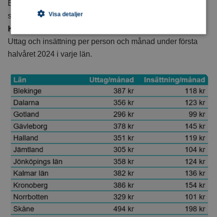
Beräkningen av genomsnitt per person bygger på SCB:s
Visa detaljer
statistik över hela Sveriges befolkning.
Kontantbarometern per län
Uttag och insättning per person och månad under första
halvåret 2024 i varje län.