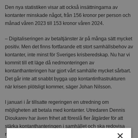
Den nya statistiken visar att också insättningarna av
kontanter minskade något, från 156 kronor per person och
månad våren 2023 till 153 kronor våren 2024.
– Digitaliseringen av betaltjänster är på många sätt mycket
positiv. Men det finns fortfarande ett stort samhällsbehov av
kontanter, inte minst för Sveriges krisberedskap. Nu har vi
kommit till ett läge då nedmonteringen av
kontanthanteringen har gjort vårt samhälle mycket sårbart.
Det går inte att snabbt bygga upp kontantinfrastrukturen
när krisen plötsligt kommer, säger Johan Nilsson.
I januari i år tillsatte regeringen en utredning om
möjligheten att betala med kontanter. Utredaren Dennis
Dioukarev har även frihet att föreslå fler åtgärder för att
stärka kontanthanteringen i samhället och ska redovisa
×
resultatet av uppdraget senast den 31 december 2024.