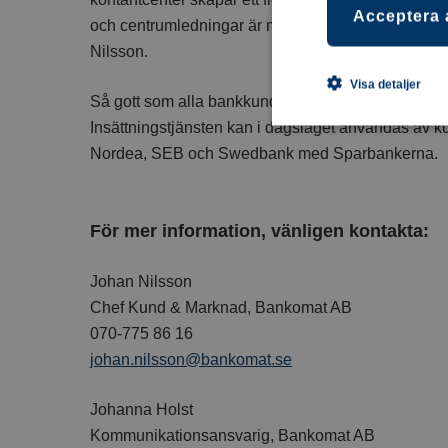
Acceptera 
och centrumledningar är mer än välkomna att höra a
Nilsson.
Visa detaljer
Så gott som alla bankkunder i Sverige kan göra ut
Insättningstjänsten kan i dagsläget användas av k
Nordea, SEB och Swedbank med Sparbankerna.
För mer information, vänligen kontakta:
Johan Nilsson
Chef Kund & Marknad, Bankomat AB
070-775 86 16
johan.nilsson@bankomat.se
Johanna Holst
Kommunikationsansvarig, Bankomat AB