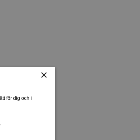
×
t för dig och i
e