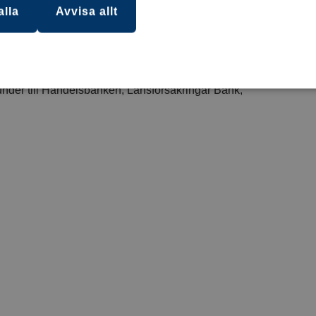
alla
Avvisa allt
v sig till Bankomat AB med tips, fortsätter Johan
tag via Bankomats uttagsautomater.
under till Handelsbanken, Länsförsäkringar Bank,