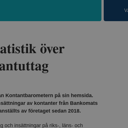
V
atistik över
antuttag
från Kontantbarometern på sin hemsida.
nsättningar av kontanter från Bankomats
nställts av företaget sedan 2018.
g och insättningar på riks-, läns- och