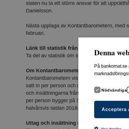
staten nu ta ett större ansvar för att upprätt
Danielsson.
Nästa upplaga av Kontantbarometern, med stat
februari.
Länk till statistik från Kontantbarometern
Denna web
Ta del av statistik om svenskarnas uttag och
På bankomat.se an
Om Kontantbarometern
marknadsförings
Kontantbarometern visar hur mycket kontante
satt in per person och månad för varje halvå
Nödvändiga
och insättningarna från Bankomats kontantau
per person bygger på SCB:s befolkningsstati
halvårsvis sedan 2018.
Acceptera 
Uttag och insättning sedan 2018