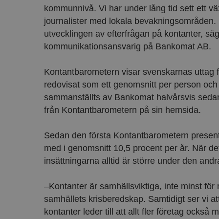
kommunnivå. Vi har under lång tid sett ett väx
journalister med lokala bevakningsområden. Nu v
utvecklingen av efterfrågan på kontanter, sä
kommunikationsansvarig på Bankomat AB.
Kontantbarometern visar svenskarnas uttag f
redovisat som ett genomsnitt per person och 
sammanställts av Bankomat halvårsvis sedan 2
från Kontantbarometern på sin hemsida.
Sedan den första Kontantbarometern present
med i genomsnitt 10,5 procent per år. När det 
insättningarna alltid är större under den and
–Kontanter är samhällsviktiga, inte minst för 
samhällets krisberedskap. Samtidigt ser vi a
kontanter leder till att allt fler företag ocks