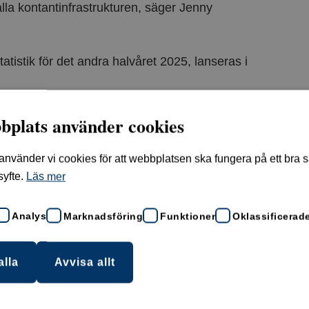
hålla kontantinfrastrukturen, säger Jenny
istik för det andra halvåret 2025, lanseras i
bplats använder cookies
 insättningar av kontanter sedan 2018
här
.
vänder vi cookies för att webbplatsen ska fungera på ett bra sät
syfte.
Läs mer
r svenskarna i genomsnitt har tagit ut och
r. Statistiken bygger på de samlade uttagen
Analys
Marknadsföring
Funktioner
Oklassificerad
tomater i landet. Beräkningen av genomsnitt
stik. Siffrorna har sammanställts av Bankomat
alla
Avvisa allt