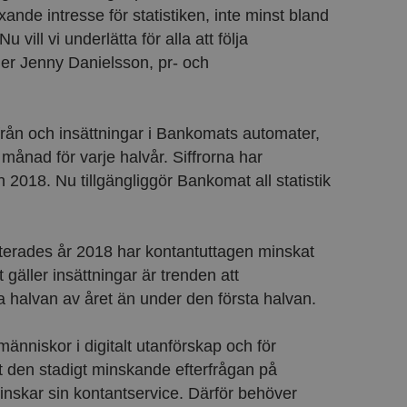
ande intresse för statistiken, inte minst bland
ill vi underlätta för alla att följa
ger Jenny Danielsson, pr- och
rån och insättningar i Bankomats automater,
månad för varje halvår. Siffrorna har
018. Nu tillgängliggör Bankomat all statistik
erades år 2018 har kontantuttagen minskat
gäller insättningar är trenden att
ra halvan av året än under den första halvan.
människor i digitalt utanförskap och för
tt den stadigt minskande efterfrågan på
å minskar sin kontantservice. Därför behöver