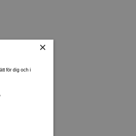
×
t för dig och i
e