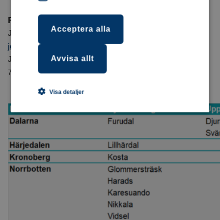
För mer information
Acceptera alla
Johan Nilsson, kund- och marknadschef, 070-775 88 47,
johan.nilsson@bankomat.se
Avvisa allt
Jenny Danielsson, pr- och kommunikationsansvarig, 070-
775 88 47,
jenny.danielsson@bankomat.se
Visa detaljer