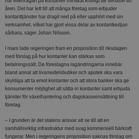
har efterfrågan på kontanter minskat kraftigt de senaste tio
åren. Det har lett till att många företag som erbjuder
kontanttjänster har dragit ned på eller upphört med sin
verksamhet, vilket har gjort vissa delar av kontantkedjan
sårbara, säger Johan Nilsson.
I mars lade regeringen fram en proposition till riksdagen
med förslag på hur kontanter kan stärkas som
betalningssätt. De föreslagna lagändringarna innebär
bland annat att livsmedelsbutiker och apotek ska vara
skyldiga att ta emot kontanter och att stora banker ska ge
konsumenter möjlighet att sätta in kontanter samt erbjuda
tjänster för växelhantering och dagskasseinsättning till
företag.
– I grunden är det statens ansvar att se till att en
samhällsviktig infrastruktur med svag kommersiell bärkraft
fungerar. Men i regeringens proposition saknas förslag om