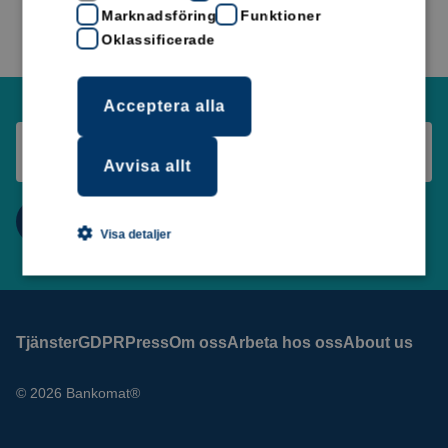
Marknadsföring
Funktioner
Oklassificerade
Acceptera alla
Avvisa allt
Visa detaljer
Tjänster
GDPR
Press
Om oss
Arbeta hos oss
About us
© 2026 Bankomat®