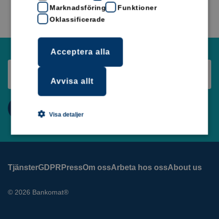
Marknadsföring
Funktioner
Oklassificerade
Acceptera alla
Avvisa allt
Visa detaljer
Tjänster
GDPR
Press
Om oss
Arbeta hos oss
About us
© 2026 Bankomat®